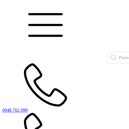
Products
search
0948 702 099