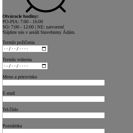
Otváracie hodiny:
PO-PIA: 7:00 - 16:00
SO: 7:00 - 12:00 | NE: zatvorené
Nájdete nás v areáli Stavebniny Ádám.
Termín požičania
Termín vrátenia
Meno a priezvisko
E-mail
Tel.číslo
Poznámka