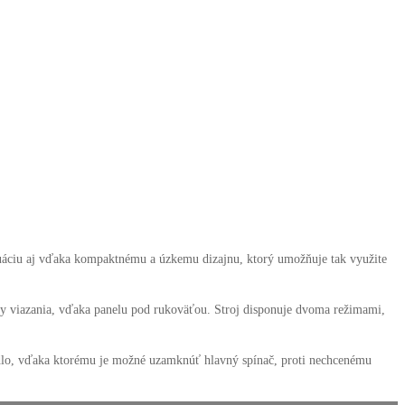
situáciu aj vďaka kompaktnému a úzkemu dizajnu, ktorý umožňuje tak využite
ly viazania, vďaka panelu pod rukoväťou. Stroj disponuje dvoma režimami,
čidlo, vďaka ktorému je možné uzamknúť hlavný spínač, proti nechcenému