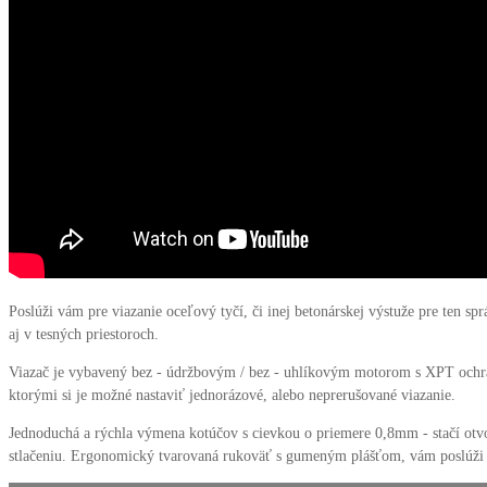
Poslúži vám pre viazanie oceľový tyčí, či inej betonárskej výstuže pre ten 
aj v tesných priestoroch.
Viazač je vybavený bez - údržbovým / bez - uhlíkovým motorom s XPT ochrano
ktorými si je možné nastaviť jednorázové, alebo neprerušované viazanie.
Jednoduchá a rýchla výmena kotúčov s cievkou o priemere 0,8mm - stačí otvo
stlačeniu. Ergonomický tvarovaná rukoväť s gumeným plášťom, vám poslúži 