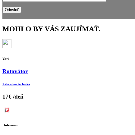
MOHLO BY VÁS ZAUJÍMAŤ
.
Vari
Rotovátor
Záhradná technika
17€
/deň
Holzmann