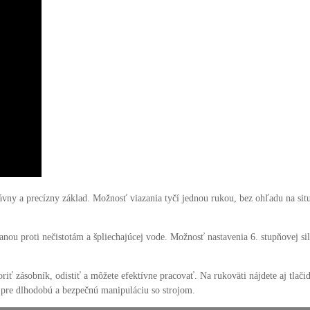
správny a precízny základ. Možnosť viazania tyčí jednou rukou, bez ohľadu na 
u proti nečistotám a špliechajúcej vode. Možnosť nastavenia 6. stupňovej si
riť zásobník, odistiť a môžete efektívne pracovať. Na rukoväti nájdete aj tla
pre dlhodobú a bezpečnú manipuláciu so strojom.