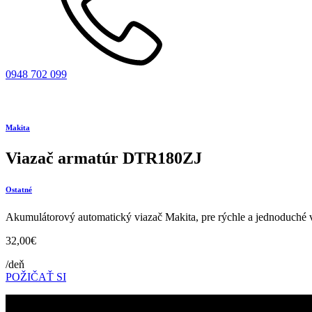
0948 702 099
Makita
Viazač armatúr DTR180ZJ
Ostatné
Akumulátorový automatický viazač Makita, pre rýchle a jednoduché v
32,00
€
/deň
POŽIČAŤ SI