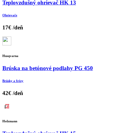
Teplovzdušný ohrievač HK 13
Ohrievače
17€
/deň
Husqvarna
Brúska na betónové podlahy PG 450
Brúsky a frézy
42€
/deň
Holzmann