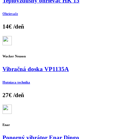
Teplovzdušný ohrievač HK 15
Ohrievače
14€
/deň
Wacker Neuson
Vibračná doska VP1135A
Hutniaca technika
27€
/deň
Enar
Ponorný vibrátor Enar Dingo