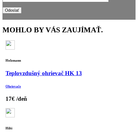
MOHLO BY VÁS ZAUJÍMAŤ
.
Holzmann
Teplovzdušný ohrievač HK 13
Ohrievače
17€
/deň
Hilti