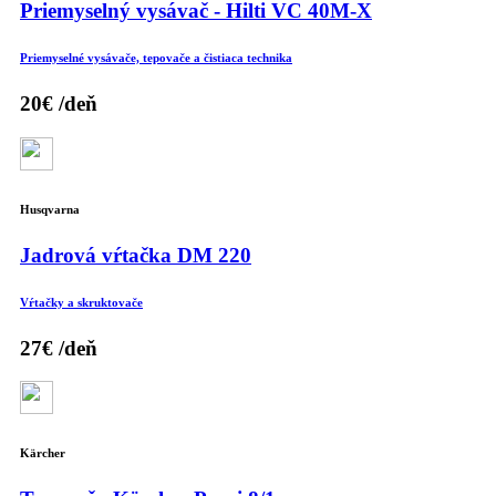
Priemyselný vysávač - Hilti VC 40M-X
Priemyselné vysávače, tepovače a čistiaca technika
20€
/deň
Husqvarna
Jadrová vŕtačka DM 220
Vŕtačky a skruktovače
27€
/deň
Kärcher