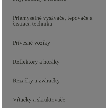
Priemyselné vysávače, tepovače a
čistiaca technika
Prívesné vozíky
Reflektory a horáky
Rezačky a zváračky
Vŕtačky a skruktovače