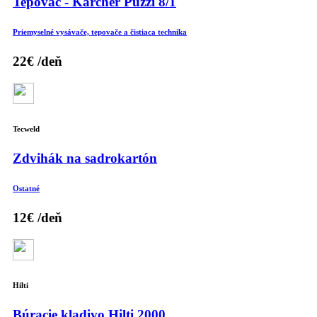
Tepovač - Kärcher Puzzi 8/1
Priemyselné vysávače, tepovače a čistiaca technika
22€
/deň
Tecweld
Zdvihák na sadrokartón
Ostatné
12€
/deň
Hilti
Búracie kladivo Hilti 2000