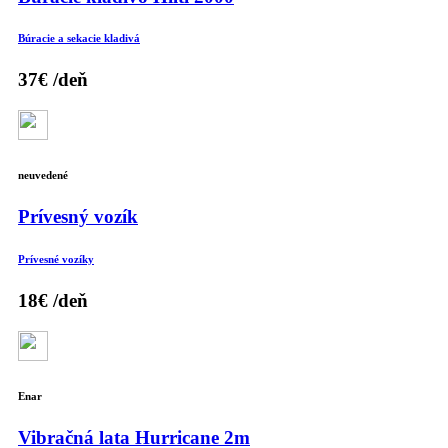
Búracie a sekacie kladivá
37€
/deň
neuvedené
Prívesný vozík
Prívesné vozíky
18€
/deň
Enar
Vibračná lata Hurricane 2m