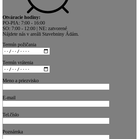
Otváracie hodiny:
PO-PIA: 7:00 - 16:00
SO: 7:00 - 12:00 | NE: zatvorené
Nájdete nás v areáli Stavebniny Ádám.
Termín požičania
Termín vrátenia
Meno a priezvisko
E-mail
Tel.číslo
Poznámka