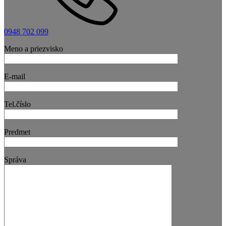
0948 702 099
Meno a priezvisko
E-mail
Tel.číslo
Predmet
Správa