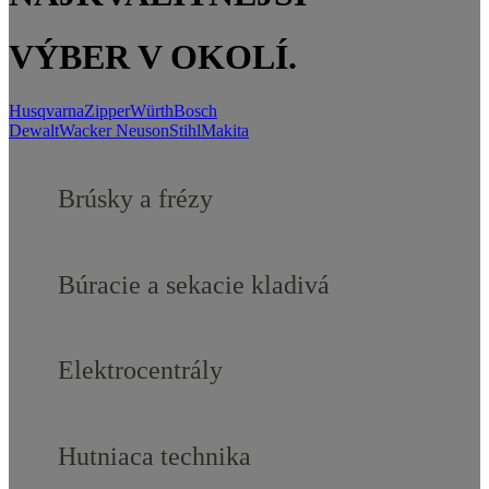
VÝBER V OKOLÍ
.
Husqvarna
Zipper
Würth
Bosch
Dewalt
Wacker Neuson
Stihl
Makita
Brúsky a frézy
Búracie a sekacie kladivá
Elektrocentrály
Hutniaca technika