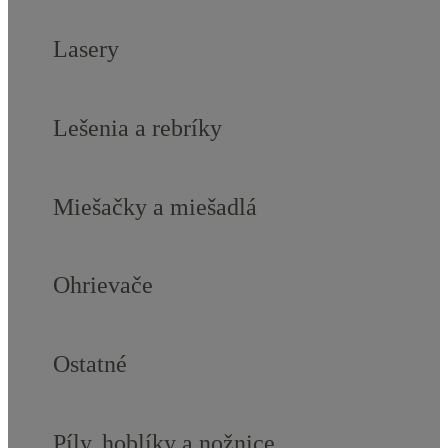
Lasery
Lešenia a rebríky
Miešačky a miešadlá
Ohrievače
Ostatné
Píly, hoblíky a nožnice