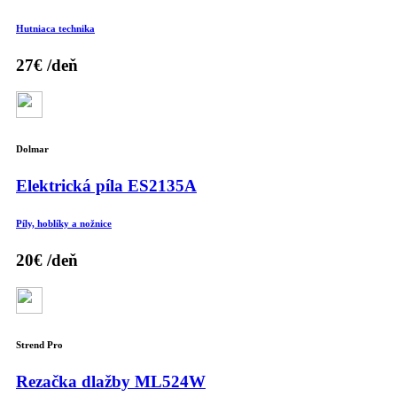
Hutniaca technika
27€
/deň
Dolmar
Elektrická píla ES2135A
Píly, hoblíky a nožnice
20€
/deň
Strend Pro
Rezačka dlažby ML524W