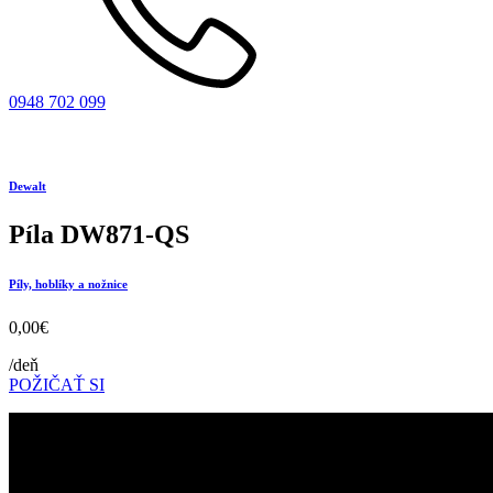
0948 702 099
Dewalt
Píla DW871-QS
Píly, hoblíky a nožnice
0,00
€
/deň
POŽIČAŤ SI