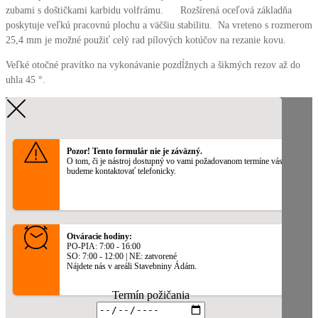
zubami s doštičkami karbidu volfrámu. Rozšírená oceľová základňa
poskytuje veľkú pracovnú plochu a väčšiu stabilitu. Na vreteno s rozmerom
25,4 mm je možné použiť celý rad pílových kotúčov na rezanie kovu.
Veľké otočné pravítko na vykonávanie pozdĺžnych a šikmých rezov až do
uhla 45 °.
Pozor! Tento formulár nie je záväzný.
O tom, či je nástroj dostupný vo vami požadovanom termíne vás
budeme kontaktovať telefonicky.
Otváracie hodiny:
PO-PIA: 7:00 - 16:00
SO: 7:00 - 12:00 | NE: zatvorené
Nájdete nás v areáli Stavebniny Ádám.
Termín požičania